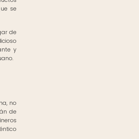
que se
gar de
icioso
ante y
uano.
na, no
ián de
ineros
éntico