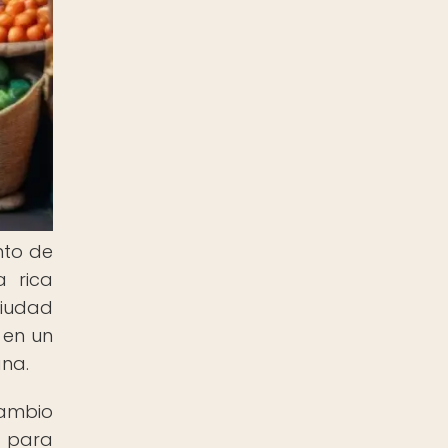
nto de
a rica
ciudad
 en un
ana.
cambio
n para