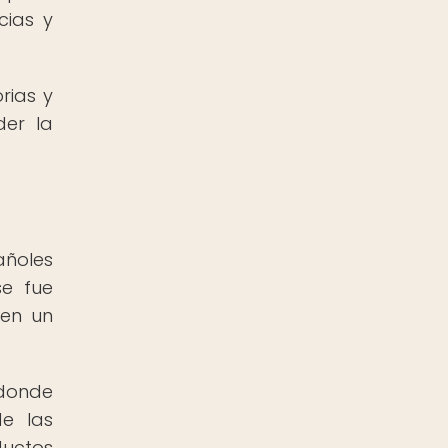
cias y
rias y
der la
o
añoles
se fue
 en un
 donde
de las
ductos