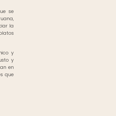
que se
ruana,
iar la
platos
mico y
usto y
ran en
es que