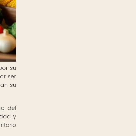
por su
or ser
gan su
go del
idad y
itorio