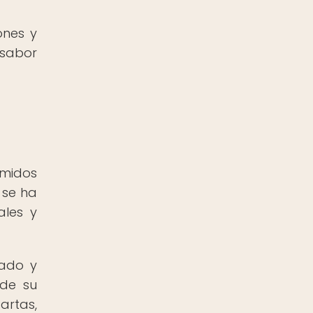
ones y
 sabor
umidos
 se ha
ales y
tado y
 de su
artas,