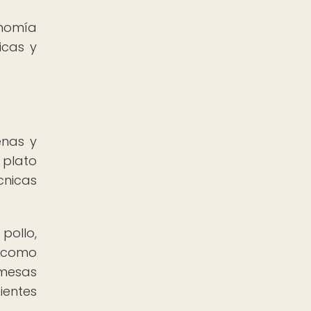
onomía
icas y
enas y
 plato
cnicas
pollo,
s como
 mesas
ientes