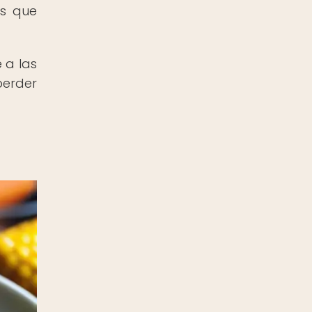
es que
 a las
perder