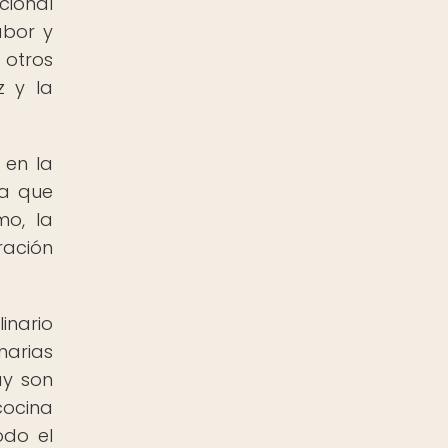
cional
abor y
 otros
z y la
 en la
na que
mo, la
ración
inario
narias
ay son
cocina
odo el