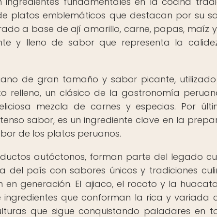
n ingredientes fundamentales en la cocina tradi
 de platos emblemáticos que destacan por su s
arado a base de ají amarillo, carne, papas, maíz y
ante y lleno de sabor que representa la calide
ruano de gran tamaño y sabor picante, utilizado
o relleno, un clásico de la gastronomía perua
liciosa mezcla de carnes y especias. Por últi
enso sabor, es un ingrediente clave en la prepa
abor de los platos peruanos.
roductos autóctonos, forman parte del legado cul
 del país con sabores únicos y tradiciones culi
en generación. El ajiaco, el rocoto y la huacat
 ingredientes que conforman la rica y variada 
ulturas que sigue conquistando paladares en t