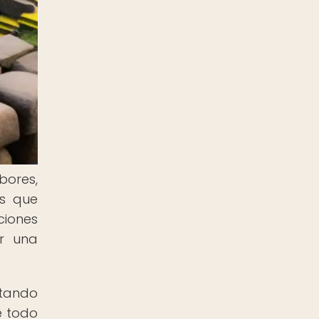
bores,
os que
ciones
ar una
rtando
e todo