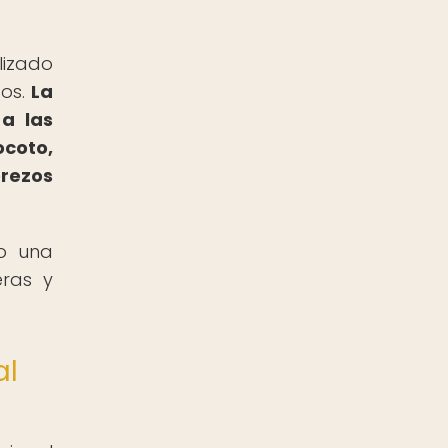
lizado
tos.
La
a las
ocoto,
erezos
do una
eras y
al