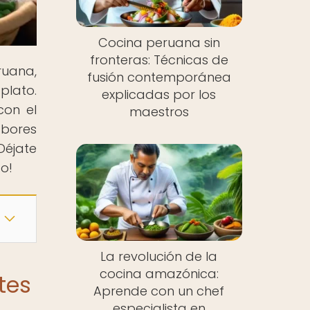
Cocina peruana sin
fronteras: Técnicas de
ruana,
fusión contemporánea
plato.
explicadas por los
con el
maestros
abores
Déjate
do!
La revolución de la
cocina amazónica:
tes
Aprende con un chef
especialista en