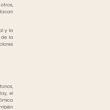
otros,
stacan
l y la
 de la
olores
tonos,
ay, el
nómica
ambién