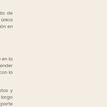
ida de
 única
ión en
 en la
tender
con la
stos y
 largo
 parte