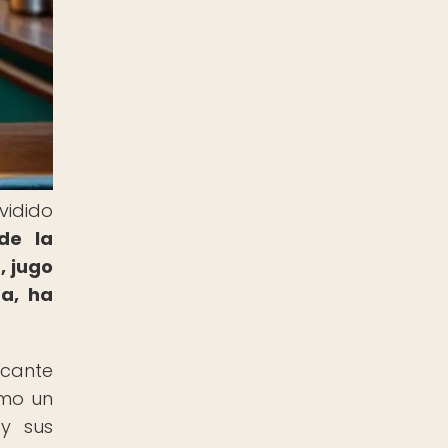
vidido
de la
, jugo
a, ha
scante
omo un
 y sus