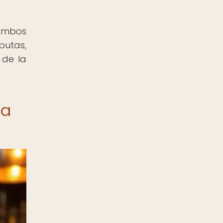
 ambos
putas,
 de la
ia