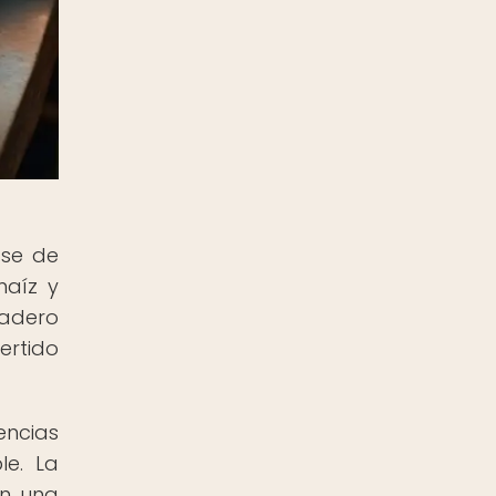
ase de
maíz y
adero
ertido
encias
le. La
an una