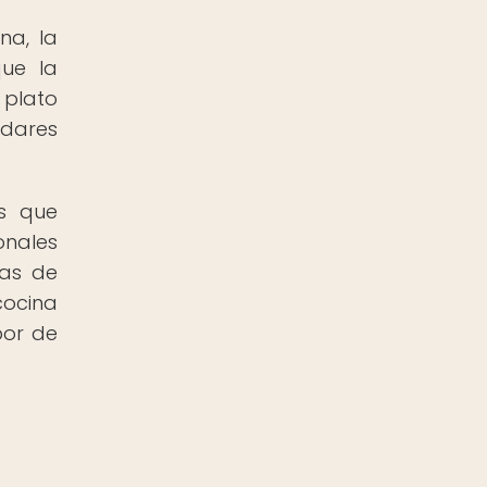
na, la
que la
 plato
adares
os que
onales
das de
cocina
bor de