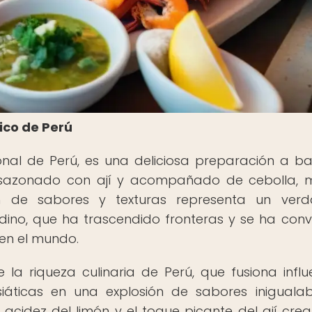
ico de Perú
ional de Perú, es una deliciosa preparación a b
 sazonado con ají y acompañado de cebolla, 
ón de sabores y texturas representa un verd
ino, que ha trascendido fronteras y se ha conv
en el mundo.
la riqueza culinaria de Perú, que fusiona influ
siáticas en una explosión de sabores inigualab
 acidez del limón y el toque picante del ají cre