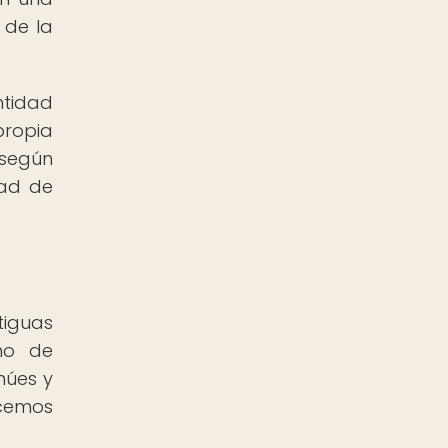
 de la
ntidad
propia
 según
dad de
tiguas
mo de
múes y
ocemos