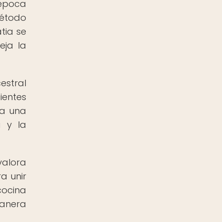
 época
método
tia se
eja la
estral
ientes
ba una
a y la
valora
a unir
cocina
manera