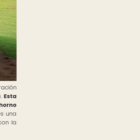
ración
a.
Esta
 horno
es una
con la