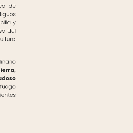
ica de
tiguos
illa y
so del
ultura
inario
ierra,
dadoso
 fuego
ientes