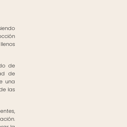
a
siendo
occión
llenos
odo de
dad de
ce una
de las
entes,
ación.
rar la