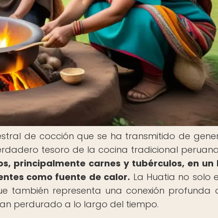
estral de cocción que se ha transmitido de gene
erdadero tesoro de la cocina tradicional peruan
os, principalmente carnes y tubérculos, en un
ientes como fuente de calor.
La Huatia no solo 
que también representa una conexión profunda 
 han perdurado a lo largo del tiempo.