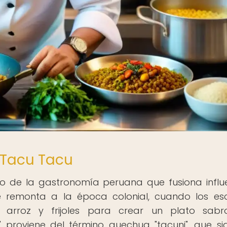
 Tacu Tacu
o de la gastronomía peruana que fusiona influ
se remonta a la época colonial, cuando los es
e arroz y frijoles para crear un plato sab
 proviene del término quechua "tacuni", que sig