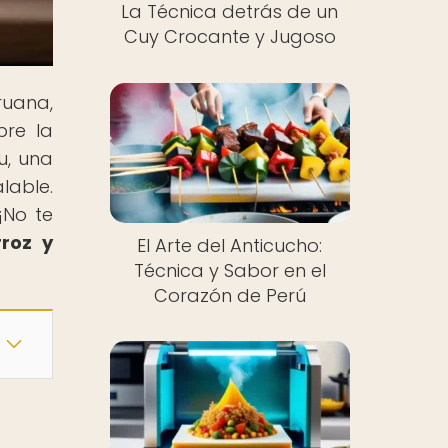
La Técnica detrás de un
Cuy Crocante y Jugoso
ruana,
bre la
u, una
lable.
¡No te
roz y
El Arte del Anticucho:
Técnica y Sabor en el
Corazón de Perú