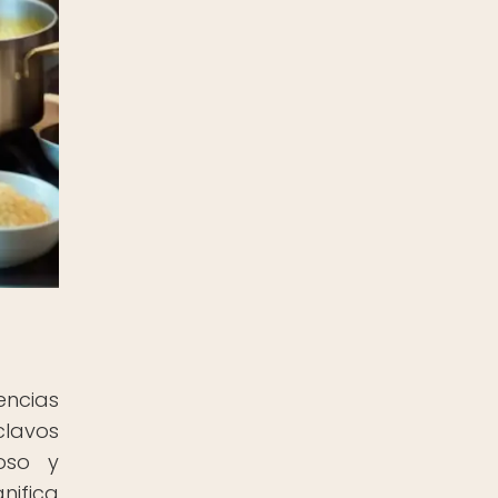
encias
clavos
roso y
nifica