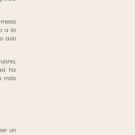
a mesa
o a la
do aún
uana,
dad ha
os más
ser un