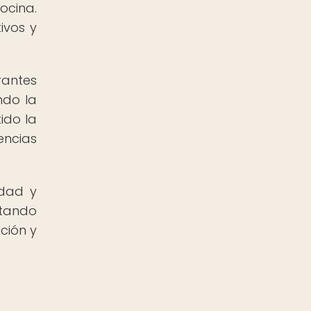
ocina.
ivos y
rantes
ndo la
tido la
encias
idad y
ltando
ción y