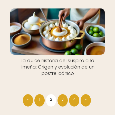
La dulce historia del suspiro a la
limeña: Origen y evolución de un
postre icónico
«
1
2
3
4
»